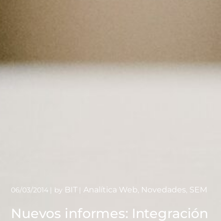
BIT
Analítica Web
Novedades
SEM
06/03/2014
by
,
,
Nuevos informes: Integración