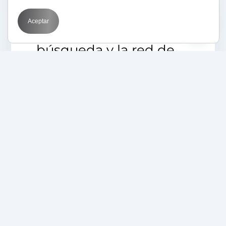
12/05/2025
BIT
Marketing
Optimization
SEM
Aceptar
Qué es la red de
búsqueda y la red de
display
05/05/2025
Aprende con BIT
BIT
Inteligencia Artificial
Marketing
SEM
Domina Google Ads