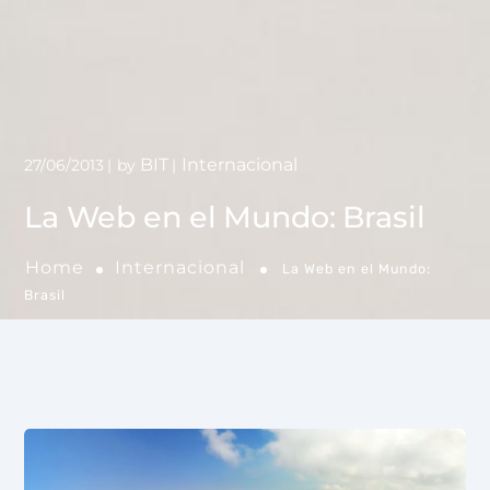
BIT
Internacional
27/06/2013
by
La Web en el Mundo: Brasil
Home
Internacional
La Web en el Mundo:
Brasil