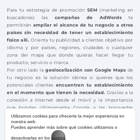
Para tu estrategia de promoción
SEM
(marketing en
buscadores) las
campañas de AdWords
te
permitirán
ampliar el alcance de tu negocio a otros
países sin necesidad de tener un establecimiento
físico allí.
Orienta tu publicidad a clientes objetivo por
idioma y por países, regiones, ciudades o cualquier
zona del mapa que donde quieras hacer llegar tu
producto, servicio o marca.
Por otro lado la
geolocalización con Google Maps
de
tu negocio es la solución idónea si quieres que los
potenciales clientes
encuentren tu establecimiento
en el momento que tienen la necesidad.
Gracias a la
conexión a Internet desde el móvil y la importancia
que brindan últimamente Google a las búsquedas
locales, asegurarte de que tu empresa está bien
Utilizamos cookies para ofrecerte la mejor experiencia en
nuestra web.
posicionada en Maps puede ser la opción que más
Puedes aprender más sobre qué cookies utilizamos o
conversiones te aporte.
desactivarlas en los
ajustes
.