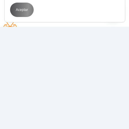
Aceptar
Avda. Perfecto Palacio de la fuente 1
03003 Alicante
POR QUÉ BIT
Transformamos tus objetivos en resultados
medibles con
estrategias de marketing digital
que funcionan
.
Juntos, llevamos tu negocio al siguiente nivel.