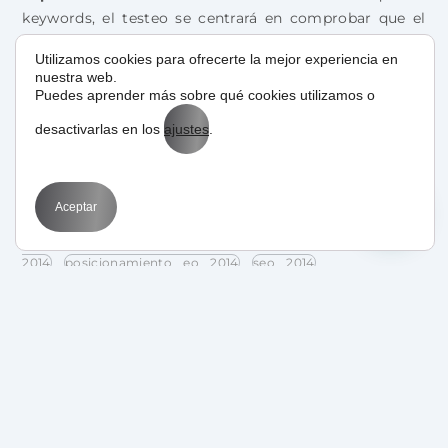
keywords, el testeo se centrará en comprobar que el
contenido es de calidad, así como las landings que
Utilizamos cookies para ofrecerte la mejor experiencia en
mejor convierten o dónde pasan más tiempo los
nuestra web.
usuarios. La clave estará en ganar popularidad y
Puedes aprender más sobre qué cookies utilizamos o
alcanzar una mejor posición, sin saber exactamente las
desactivarlas en los
ajustes
.
palabras que lo han generado.
Aceptar
nuevas tendencias seo
nuevas tendencias seo
2014
posicionamiento eo 2014
seo 2014
tendencias posicionamiento seo 2014
tendencias seo 2014
Related Posts