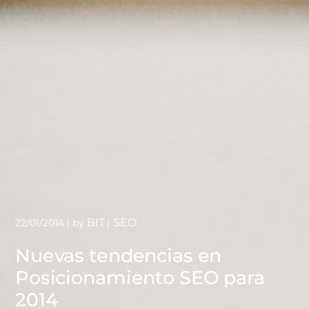
BIT
SEO
22/01/2014
by
Nuevas tendencias en
Posicionamiento SEO para
2014