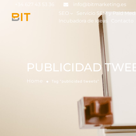
+34 627 43 53 36
info@bitmarketing.es
SEO
Servicio SEM y Paid Med
Incubadora de ideas
Contacto
PUBLICIDAD TWE
Home
Tag "publicidad tweets"