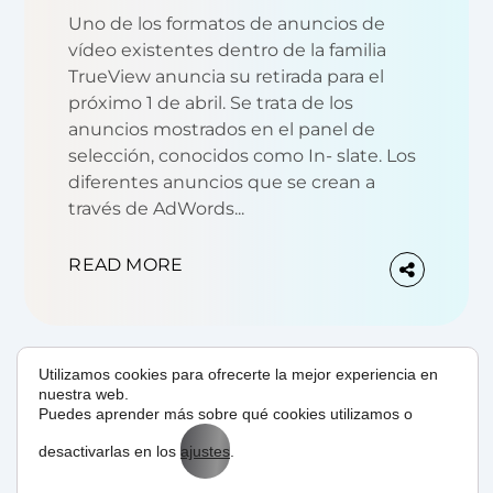
Uno de los formatos de anuncios de
vídeo existentes dentro de la familia
TrueView anuncia su retirada para el
próximo 1 de abril. Se trata de los
anuncios mostrados en el panel de
selección, conocidos como In- slate. Los
diferentes anuncios que se crean a
través de AdWords...
READ MORE
Utilizamos cookies para ofrecerte la mejor experiencia en
nuestra web.
05/01/2012
by
BIT
SEM
Puedes aprender más sobre qué cookies utilizamos o
Google AdWords y
desactivarlas en los
ajustes
.
publicidad en Rebajas