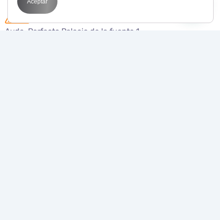
Aceptar
Avda. Perfecto Palacio de la fuente 1
03003 Alicante
POR QUÉ BIT
Transformamos tus objetivos en resultados
medibles con
estrategias de marketing digital
que funcionan
.
Juntos, llevamos tu negocio al siguiente nivel.