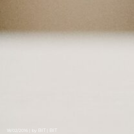
BIT
BIT
18/02/2016
by