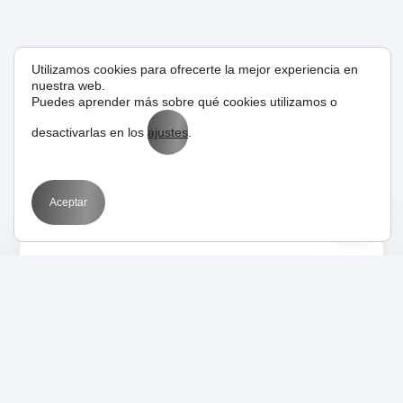
Utilizamos cookies para ofrecerte la mejor experiencia en
nuestra web.
Puedes aprender más sobre qué cookies utilizamos o
desactivarlas en los
ajustes
.
Related Posts
Aceptar
12/05/2025
BIT
Marketing
Optimization
SEM
Qué es la red de
búsqueda y la red de
display