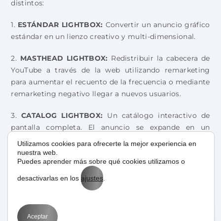
distintos:
1.
ESTÁNDAR LIGHTBOX:
Convertir un anuncio gráfico
estándar en un lienzo creativo y multi-dimensional.
2.
MASTHEAD LIGHTBOX:
Redistribuir la cabecera de
YouTube a través de la web utilizando remarketing
para aumentar el recuento de la frecuencia o mediante
remarketing negativo llegar a nuevos usuarios.
3.
CATALOG LIGHTBOX:
Un catálogo interactivo de
pantalla completa. El anuncio se expande en un
catálogo de Google, donde los interesados pueden
Utilizamos cookies para ofrecerte la mejor experiencia en
buscar, percibir detalles del producto y adquirir
nuestra web.
Puedes aprender más sobre qué cookies utilizamos o
artículos.
desactivarlas en los
ajustes
.
Aceptar