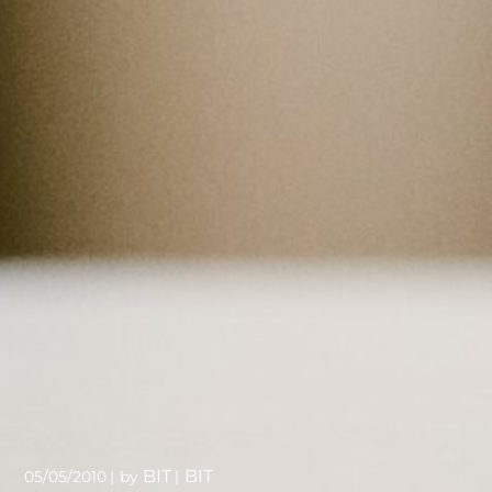
BIT
BIT
05/05/2010
by