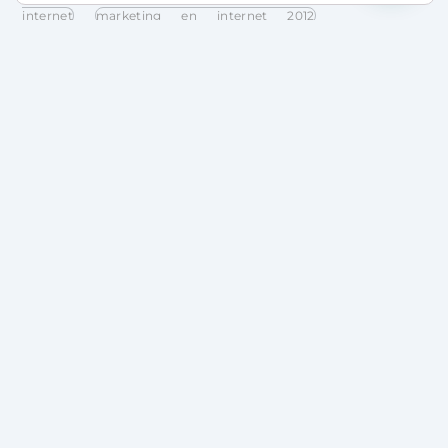
internet
marketing en internet 2012
marketing online
marketing online 2012
printerest
tendencias marketing en internet
tendencias marketing en internet 2012
tendencias marketing online
tendencias
marketing online 2012
tiendas en facebook
videojuegos empresas
Related Posts
15/04/2025