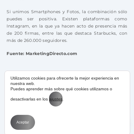
Si unimos Smartphones y Fotos, la combinación sólo
puedes ser positiva. Existen plataformas como
Instagram, en la que ya hacen acto de presencia más
de 200 firmas, entre las que destaca Starbucks, con
más de 260.000 seguidores.
Fuente: MarketingDirecto.com
Utilizamos cookies para ofrecerte la mejor experiencia en
advergaming
bookmarks
cupones online
nuestra web.
Puedes aprender más sobre qué cookies utilizamos o
fcommerce
herramientas marketing en
desactivarlas en los
ajustes
.
internet
herramientas marketing en internet
2012
herramientas marketing online
herramientas marketing online 2012
Aceptar
instagram
juegos online
marketing en