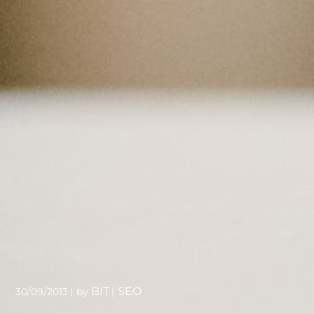
BIT
SEO
30/09/2013
by