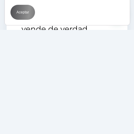
21/04/2025
Aprende con BIT
BIT
Optimization
SEO
Aceptar
SEO para Shopify que
vende de verdad
19/04/2025
BIT
Marketing por sectores
SEO
Posiciona tu empresa