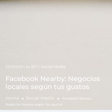
BIT
Social Media
23/01/2013
by
Facebook Nearby: Negocios
locales según tus gustos
Home
Social Media
Facebook Nearby:
Negocios locales según tus gustos