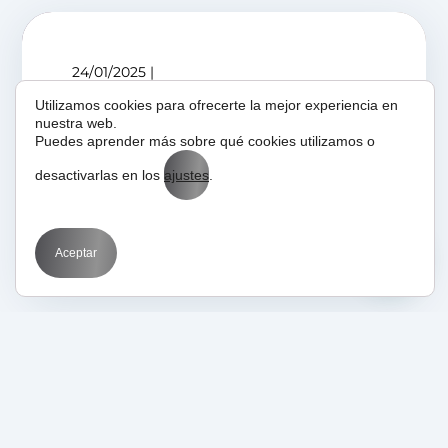
24/01/2025
BIT
Marketing
Medios
SEM
SEO
Utilizamos cookies para ofrecerte la mejor experiencia en
Social Media
Web
nuestra web.
Puedes aprender más sobre qué cookies utilizamos o
Agencia Marketing
Online Alicante
desactivarlas en los
ajustes
.
Aceptar
11/03/2022
Social Media