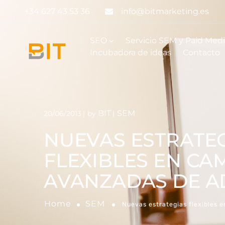
+34 627 43 53 36
info@bitmarketing.es
SEO
Servicio SEM y Paid Med
Incubadora de ideas
Contacto
BIT
SEM
20/06/2013
by
NUEVAS ESTRATE
FLEXIBLES EN C
AVANZADAS DE 
Home
SEM
Nuevas estrategias flexibles