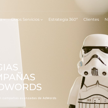
ia
Otros Servicios
Estrategia 360º
Clientes
N
GIAS
AMPAÑAS
ADWORDS
 en campañas avanzadas de AdWords