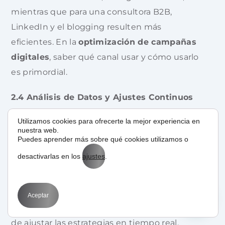
mientras que para una consultora B2B,
LinkedIn y el blogging resulten más
eficientes. En la
optimización de campañas
digitales
, saber qué canal usar y cómo usarlo
es primordial.
2.4 Análisis de Datos y Ajustes Continuos
No basta con lanzar una campaña y dejarla
Utilizamos cookies para ofrecerte la mejor experiencia en
nuestra web.
correr. Los cambios en la competencia, las
Puedes aprender más sobre qué cookies utilizamos o
tendencias del mercado y las preferencias de
desactivarlas en los
ajustes
.
los usuarios varían a una velocidad
vertiginosa. Por eso, el
análisis de datos
para mejorar el ROI en marketing
Aceptar
digital
debe ser constante, con la finalidad
de ajustar las estrategias en tiempo real.