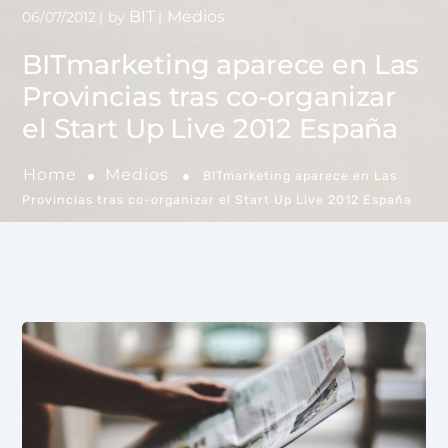
BIT
Medios
06/07/2012
by
BITmarketing aparece en Las
Provincias tras co-organizar
el Start Up Live 2012 España
Home
Medios
BITmarketing aparece en Las
Provincias tras co-organizar el Start Up Live 2012 España