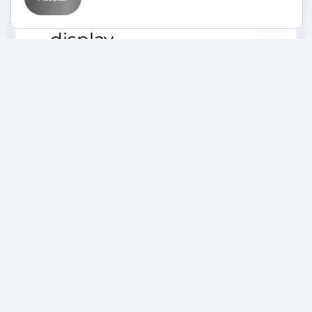
búsqueda y la red de
display
05/05/2025
Aprende con BIT
BIT
Inteligencia Artificial
Marketing
SEM
Domina Google Ads
con IA y escala tus
campañas