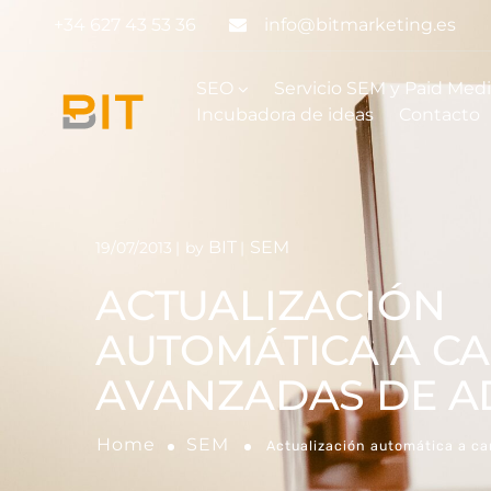
+34 627 43 53 36
info@bitmarketing.es
SEO
Servicio SEM y Paid Med
Incubadora de ideas
Contacto
BIT
SEM
19/07/2013
by
ACTUALIZACIÓN
AUTOMÁTICA A C
AVANZADAS DE 
Home
SEM
Actualización automática a c