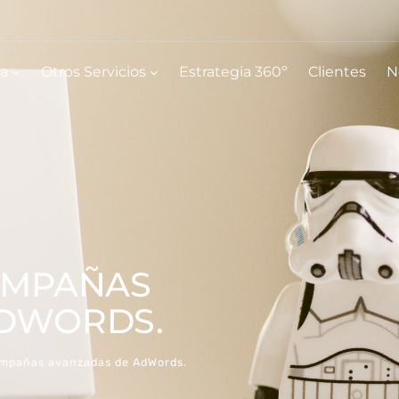
ia
Otros Servicios
Estrategia 360º
Clientes
N
AMPAÑAS
ADWORDS.
ampañas avanzadas de AdWords.