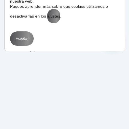
nuestra web.
Puedes aprender más sobre qué cookies utilizamos o
desactivarlas en los
ajustes
.
7. A diferencia de la primera ilustración conjunta, el
siguiente ejemplo, esta vez se caracteriza
Aceptar
individualmente a los trabajadores según sus
cualidades y personalidades.