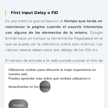
First Input Delay o FID
Es una métrica que se basa en el
tiempo que tarda en
reaccionar la página cuando el usuario interactúa
con alguno de los elementos de la misma.
Google
brindó hace un tiempo la herramienta Pagespeed en la
que se puede ver la referencia sobre esta métrica. Los
valores ideales deben estar por debajo de los 100 ms.
El retraso de entrada a la web sucede cuando el hilo de
la navegación está haciendo otra cosa y no deja que el
Utilizamos cookies para ofrecerte la mejor experiencia en
usuario responda. Algunas de las causas de este
nuestra web.
problema son ocasionados por la ejecución del
Puedes aprender más sobre qué cookies utilizamos o
JavaScript, entonces hay que analizar en qué parte del
desactivarlas en los
ajustes
.
código se está produciendo el problema.
Aceptar