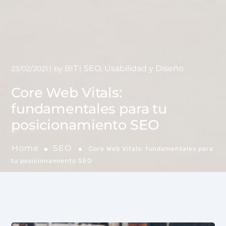
BIT
SEO
Usabilidad y Diseño
23/02/2021
by
,
Core Web Vitals:
fundamentales para tu
posicionamiento SEO
Home
SEO
Core Web Vitals: fundamentales para
tu posicionamiento SEO