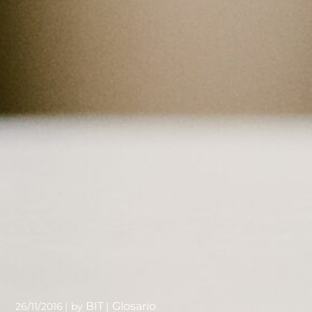
BIT
Glosario
26/11/2016
by