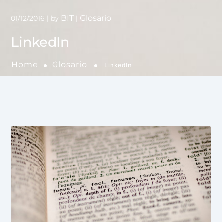
BIT
Glosario
01/12/2016
by
LinkedIn
Home
Glosario
LinkedIn