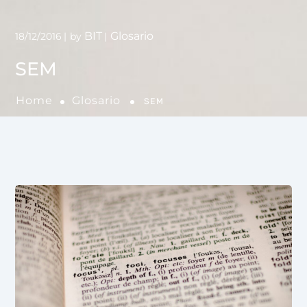
BIT
Glosario
18/12/2016
by
SEM
Home
Glosario
SEM