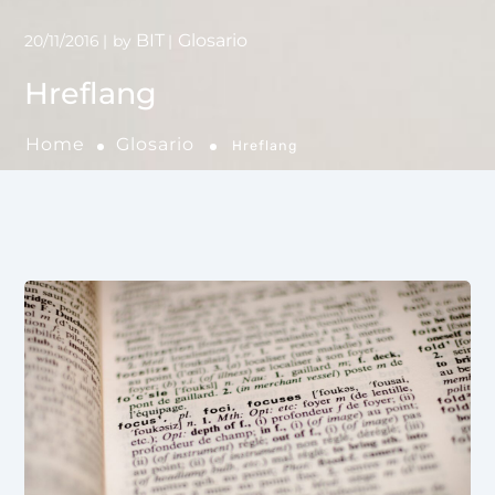
BIT
Glosario
20/11/2016
by
Hreflang
Home
Glosario
Hreflang