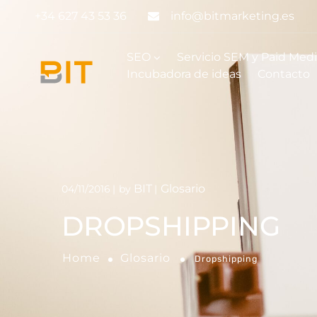
+34 627 43 53 36
info@bitmarketing.es
SEO
Servicio SEM y Paid Med
Incubadora de ideas
Contacto
BIT
Glosario
04/11/2016
by
DROPSHIPPING
Home
Glosario
Dropshipping