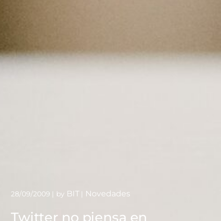
BIT
Novedades
28/09/2009
by
Twitter no piensa en