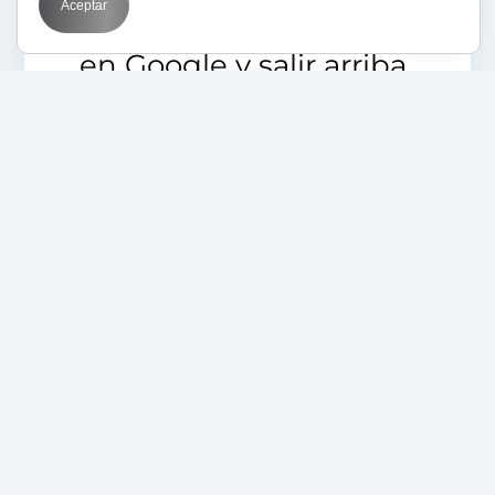
Aceptar
Cómo poner anuncios
en Google y salir arriba
del todo
04/03/2022
Aprende con BIT
Novedades
El Metaverso ha
llegado para quedarse