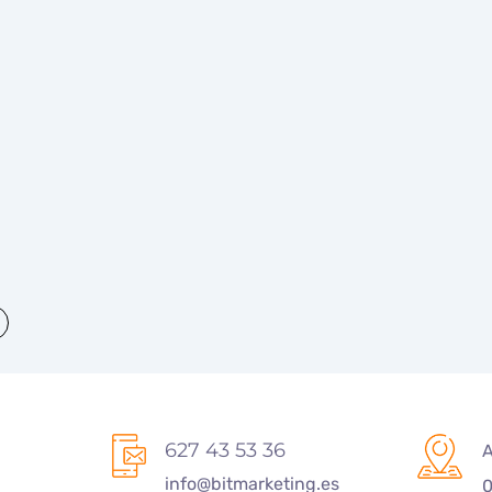
e
627 43 53 36
A
info@bitmarketing.es
0