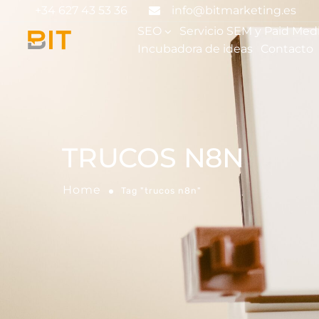
+34 627 43 53 36
info@bitmarketing.es
SEO
Servicio SEM y Paid Med
Incubadora de ideas
Contacto
TRUCOS N8N
Home
Tag "trucos n8n"