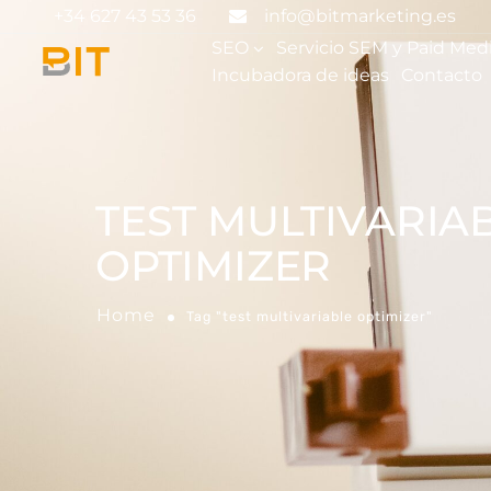
+34 627 43 53 36
info@bitmarketing.es
SEO
Servicio SEM y Paid Med
Incubadora de ideas
Contacto
TEST MULTIVARIA
OPTIMIZER
Home
Tag "test multivariable optimizer"