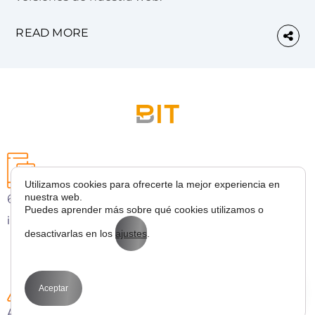
READ MORE
Utilizamos cookies para ofrecerte la mejor experiencia en
627 43 53 36
nuestra web.
Puedes aprender más sobre qué cookies utilizamos o
info@bitmarketing.es
desactivarlas en los
ajustes
.
Aceptar
Avda. Perfecto Palacio de la fuente 1