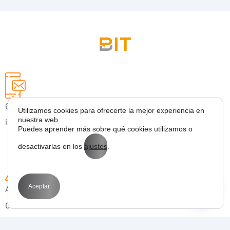
627 43 53 36
Utilizamos cookies para ofrecerte la mejor experiencia en
nuestra web.
info@bitmarketing.es
Puedes aprender más sobre qué cookies utilizamos o
desactivarlas en los
ajustes
.
Aceptar
Avda. Perfecto Palacio de la fuente 1
03003 Alicante