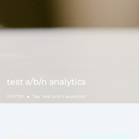
test a/b/n analytics
Home
Tag "test a/b/n analytics"