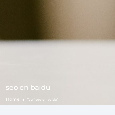
seo en baidu
Home
Tag "seo en baidu"