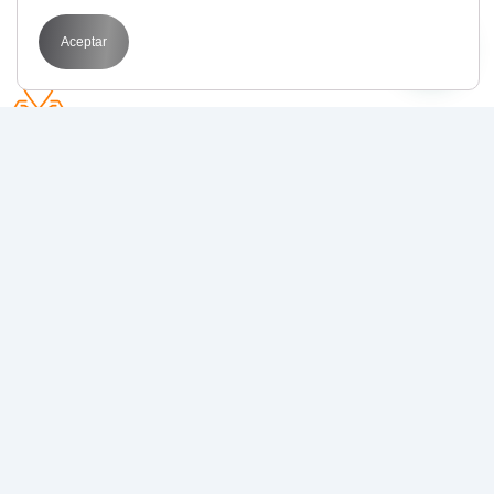
Aceptar
Avda. Perfecto Palacio de la fuente 1
03003 Alicante
POR QUÉ BIT
Transformamos tus objetivos en resultados
medibles con
estrategias de marketing digital
que funcionan
.
Juntos, llevamos tu negocio al siguiente nivel.