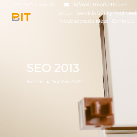
+34 627 43 53 36
info@bitmarketing.es
SEO
Servicio SEM y Paid Med
Incubadora de ideas
Contacto
SEO 2013
Home
Tag "Seo 2013"