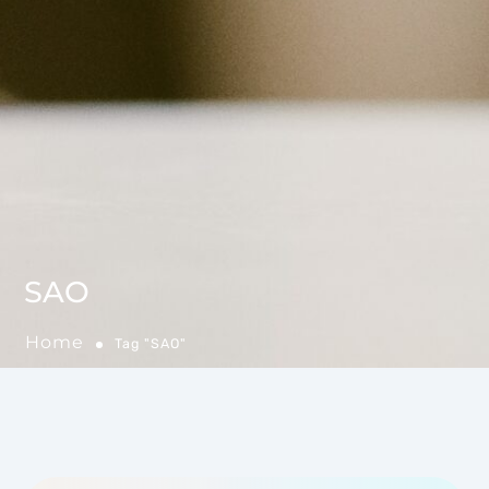
SAO
Home
Tag "SAO"