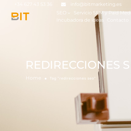
+34 627 43 53 36
info@bitmarketing.es
SEO
Servicio SEM y Paid Med
Incubadora de ideas
Contacto
REDIRECCIONES 
Home
Tag "redirecciones seo"