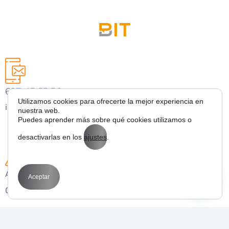
627 43 53 36
Utilizamos cookies para ofrecerte la mejor experiencia en
info@bitmarketing.es
nuestra web.
Puedes aprender más sobre qué cookies utilizamos o
desactivarlas en los
ajustes
.
Avda. Perfecto Palacio de la fuente 1
Aceptar
03003 Alicante