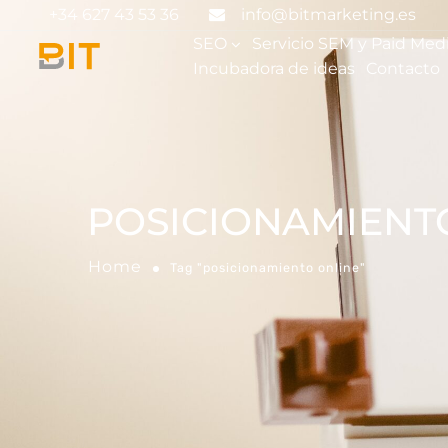
+34 627 43 53 36
info@bitmarketing.es
SEO
Servicio SEM y Paid Med
Incubadora de ideas
Contacto
POSICIONAMIENT
Home
Tag "posicionamiento online"