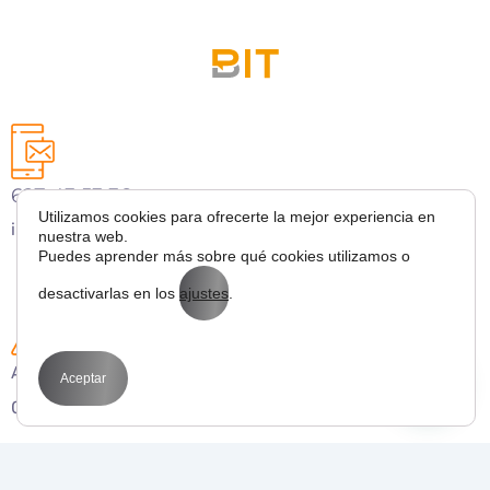
627 43 53 36
Utilizamos cookies para ofrecerte la mejor experiencia en
info@bitmarketing.es
nuestra web.
Puedes aprender más sobre qué cookies utilizamos o
desactivarlas en los
ajustes
.
Avda. Perfecto Palacio de la fuente 1
Aceptar
03003 Alicante