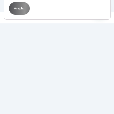
Aceptar
627 43 53 36
info@bitmarketing.es
Avda. Perfecto Palacio de la fuente 1
03003 Alicante