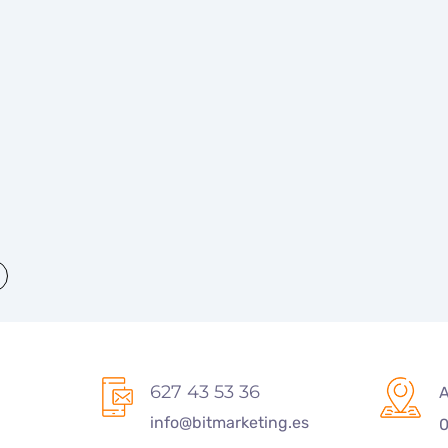
a
627 43 53 36
A
info@bitmarketing.es
0