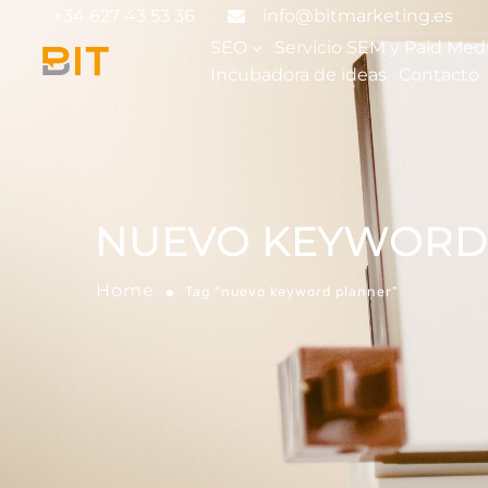
+34 627 43 53 36
info@bitmarketing.es
SEO
Servicio SEM y Paid Med
Incubadora de ideas
Contacto
NUEVO KEYWORD
Home
Tag "nuevo keyword planner"