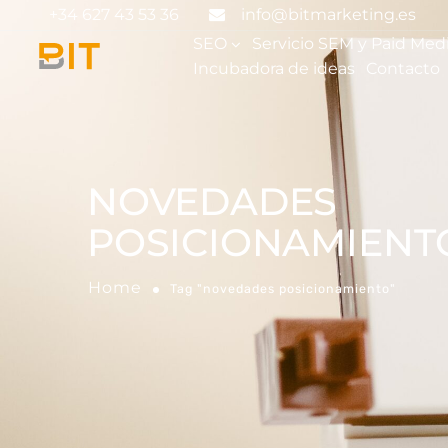
+34 627 43 53 36
info@bitmarketing.es
SEO
Servicio SEM y Paid Med
Incubadora de ideas
Contacto
NOVEDADES
POSICIONAMIENT
Home
Tag "novedades posicionamiento"