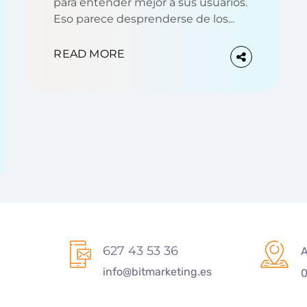
para entender mejor a sus usuarios.
Eso parece desprenderse de los...
READ MORE
627 43 53 36
A
info@bitmarketing.es
0