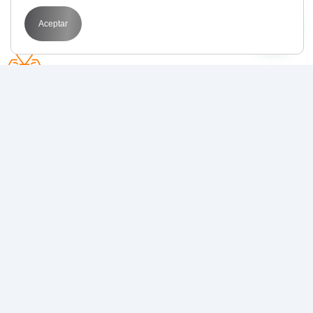
Aceptar
Avda. Perfecto Palacio de la fuente 1
03003 Alicante
POR QUÉ BIT
Transformamos tus objetivos en resultados
medibles con
estrategias de marketing digital
que funcionan
.
Juntos, llevamos tu negocio al siguiente nivel.