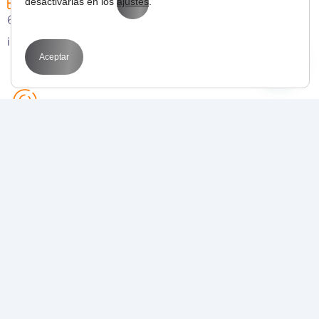
desactivarlas en los
ajustes
.
627 43 53 36
info@bitmarketing.es
Aceptar
Avda. Perfecto Palacio de la fuente 1
03003 Alicante
POR QUÉ BIT
Transformamos tus objetivos en resultados
medibles con
estrategias de marketing digital
que funcionan
.