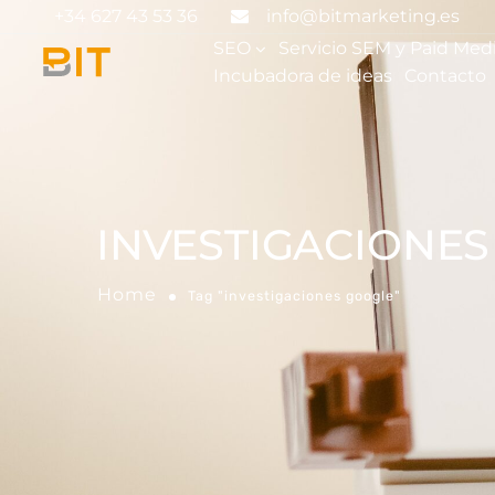
+34 627 43 53 36
info@bitmarketing.es
SEO
Servicio SEM y Paid Med
Incubadora de ideas
Contacto
INVESTIGACIONE
Home
Tag "investigaciones google"