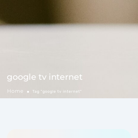
google tv internet
Home
Tag "google tv internet"