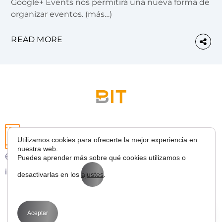
Google+ Events nos permitirá una nueva forma de
organizar eventos. (más…)
READ MORE
Utilizamos cookies para ofrecerte la mejor experiencia en
nuestra web.
627 43 53 36
Puedes aprender más sobre qué cookies utilizamos o
info@bitmarketing.es
desactivarlas en los
ajustes
.
Aceptar