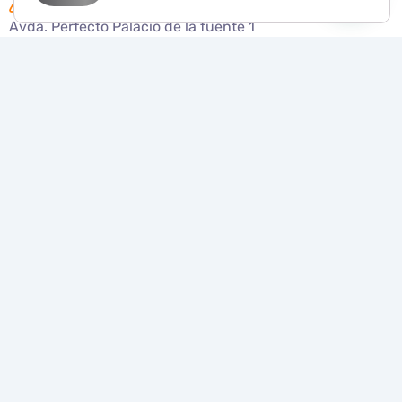
Avda. Perfecto Palacio de la fuente 1
03003 Alicante
POR QUÉ BIT
Transformamos tus objetivos en resultados
medibles con
estrategias de marketing digital
que funcionan
.
Juntos, llevamos tu negocio al siguiente nivel.