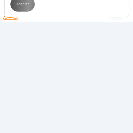
Aceptar
Avda. Perfecto Palacio de la fuente 1
03003 Alicante
POR QUÉ BIT
Transformamos tus objetivos en resultados
medibles con
estrategias de marketing digital
que funcionan
.
Juntos, llevamos tu negocio al siguiente nivel.