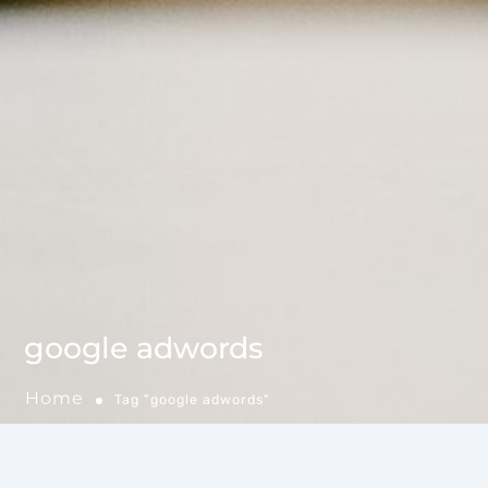
google adwords
Home
Tag "google adwords"