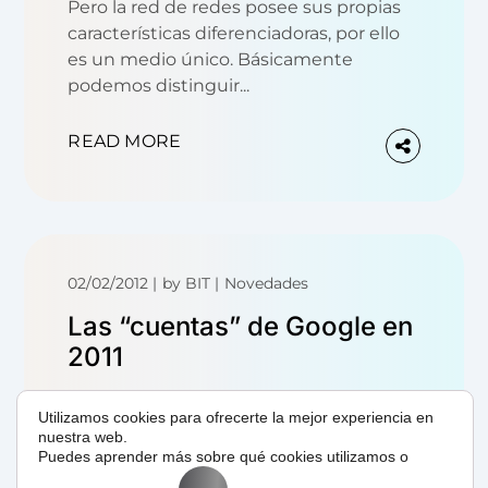
Pero la red de redes posee sus propias
características diferenciadoras, por ello
es un medio único. Básicamente
podemos distinguir...
READ MORE
02/02/2012
by
BIT
Novedades
Las “cuentas” de Google en
2011
Para quienes se preguntan hacia donde
Utilizamos cookies para ofrecerte la mejor experiencia en
se encamina el buscador Google, a nivel
nuestra web.
Puedes aprender más sobre qué cookies utilizamos o
empresarial y de negocio, vamos a
analizar cuáles fueron sus principales