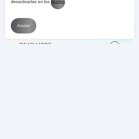
desactivarlas en los
ajustes
.
fuentes de ingresos en el pasado año
2011. Pues bien, el pasado año la
multinacional obtuvo 37,9 bill. de
Aceptar
dólares, de los...
READ MORE
05/01/2012
by
BIT
SEM
Google AdWords y
publicidad en Rebajas
Google AdWords es un buen canal para
promocionar nuestros productos y
servicios durante determinadas épocas