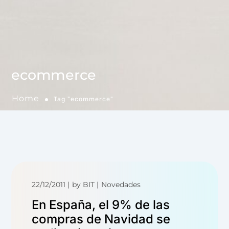
ecommerce
Home
Tag "ecommerce"
22/12/2011
by
BIT
Novedades
En España, el 9% de las
compras de Navidad se